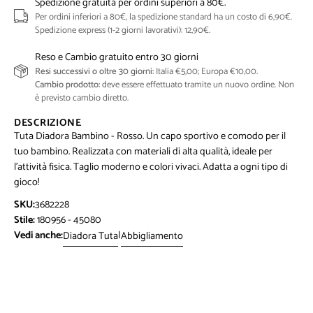
Spedizione gratuita per ordini superiori a 80€.
Per ordini inferiori a 80€, la spedizione standard ha un costo di 6,90€.
Spedizione express (1-2 giorni lavorativi): 12,90€.
Reso e Cambio gratuito entro 30 giorni
Resi successivi o oltre 30 giorni:
Italia €5,00; Europa €10,00.
Cambio prodotto:
deve essere effettuato tramite un nuovo ordine. Non
è previsto cambio diretto.
DESCRIZIONE
Tuta Diadora Bambino - Rosso. Un capo sportivo e comodo per il
tuo bambino. Realizzata con materiali di alta qualità, ideale per
l'attività fisica. Taglio moderno e colori vivaci. Adatta a ogni tipo di
gioco!
SKU:
3682228
Stile:
180956 - 45080
Vedi anche:
|
Diadora Tuta
Abbigliamento