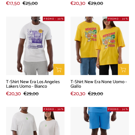
€17,50
€25,00
€20,30
€29,00
T-
T-
PROMO - 30%
PROMO - 30%
Shirt
Shirt
New
New
Era
Era
Los
None
Angeles
Uomo
Lakers
-
Uomo
Giallo
-
T-Shirt New Era Los Angeles
T-Shirt New Era None Uomo -
Lakers Uomo - Bianco
Giallo
Bianco
€20,30
€29,00
€20,30
€29,00
T-
Shorts
PROMO - 30%
PROMO - 30%
Shirt
New
New
Era
Era
New