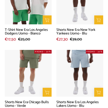
Los
York
Angeles
Yankees
Dodgers
Uomo
Uomo
-
-
Blu
T-Shirt New Era Los Angeles
Shorts New Era New York
Dodgers Uomo - Bianco
Yankees Uomo - Blu
Bianco
€17,50
€25,00
€27,30
€39,00
Shorts
Shorts
PROMO - 30%
PROMO - 30%
New
New
Era
Era
Chicago
Los
Bulls
Angeles
Uomo
Lakers
-
Uomo
Verde
-
Blu
Shorts New Era Chicago Bulls
Shorts New Era Los Angeles
Uomo - Verde
Lakers Uomo - Blu