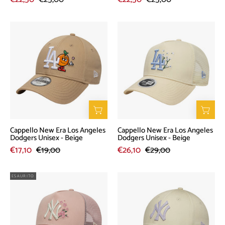
Cappello
Cappello
New
New
Era
Era
Los
Los
Angeles
Angeles
Dodgers
Dodgers
Unisex
Unisex
-
-
Beige
Beige
Cappello New Era Los Angeles
Cappello New Era Los Angeles
Dodgers Unisex - Beige
Dodgers Unisex - Beige
€17,10
€19,00
€26,10
€29,00
Cappello
Cappello
ESAURITO
New
New
Era
Era
New
New