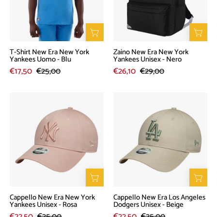
New
York
York
Yankees
Yankees
Unisex
Uomo
-
-
Nero
T-Shirt New Era New York
Zaino New Era New York
Yankees Uomo - Blu
Yankees Unisex - Nero
Blu
€17,50
€25,00
€26,10
€29,00
Cappello
Cappello
New
New
Era
Era
New
Los
York
Angeles
Yankees
Dodgers
Unisex
Unisex
-
-
Rosa
Beige
Cappello New Era New York
Cappello New Era Los Angeles
Yankees Unisex - Rosa
Dodgers Unisex - Beige
€22,50
€25,00
€22,50
€25,00