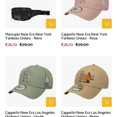
New
New
York
York
Yankees
Yankees
Unisex
Unisex
-
-
Nero
Rosa
Marsupio New Era New York
Cappello New Era New York
Yankees Unisex - Nero
Yankees Unisex - Rosa
€26,10
€29,00
€26,10
€29,00
Cappello
Cappello
New
New
Era
Era
Los
Los
Angeles
Angeles
Dodgers
Dodgers
Unisex
Unisex
-
-
Verde
Beige
Cappello New Era Los Angeles
Cappello New Era Los Angeles
Dodgers Unisex - Verde
Dodgers Unisex - Beige