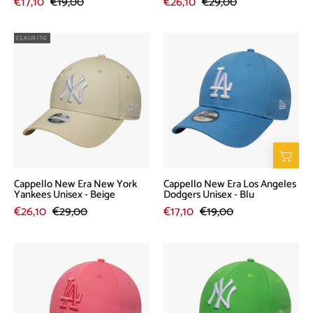
€17,10
€19,00
€26,10
€29,00
Cappello
Cappello
ESAURITO
New
New
Era
Era
New
Los
York
Angeles
Yankees
Dodgers
Unisex
Unisex
-
-
Beige
Blu
Cappello New Era New York
Cappello New Era Los Angeles
Yankees Unisex - Beige
Dodgers Unisex - Blu
€26,10
€29,00
€17,10
€19,00
Cappello
Cappello
New
New
Era
Era
Los
New