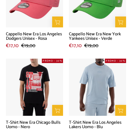
Angeles
York
Dodgers
Yankees
Unisex
Unisex
-
-
Rosa
Verde
Cappello New Era Los Angeles
Cappello New Era New York
Dodgers Unisex - Rosa
Yankees Unisex - Verde
€17,10
€19,00
€17,10
€19,00
T-
T-
PROMO - 30%
PROMO - 30%
Shirt
Shirt
New
New
Era
Era
Chicago
Los
Bulls
Angeles
Uomo
Lakers
-
Uomo
Nero
-
T-Shirt New Era Chicago Bulls
T-Shirt New Era Los Angeles
Uomo - Nero
Lakers Uomo - Blu
Blu