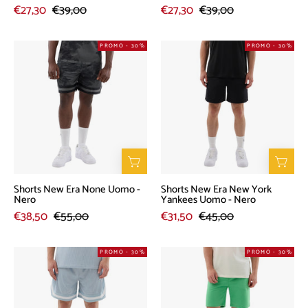
€27,30
€39,00
€27,30
€39,00
Shorts
Shorts
PROMO - 30%
PROMO - 30%
New
New
Era
Era
None
New
Uomo
York
-
Yankees
Nero
Uomo
-
Nero
Shorts New Era None Uomo -
Shorts New Era New York
Nero
Yankees Uomo - Nero
€38,50
€55,00
€31,50
€45,00
Shorts
Shorts
PROMO - 30%
PROMO - 30%
New
New
Era
Era
None
Los