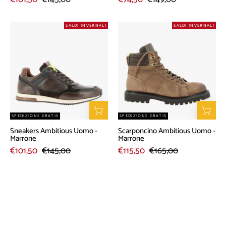
Sneakers
Scarponcino
SALDI INVERNALI
SALDI INVERNALI
Ambitious
Ambitious
Uomo
Uomo
-
-
Marrone
Marrone
SPEDIZIONE GRATIS
SPEDIZIONE GRATIS
Sneakers Ambitious Uomo -
Scarponcino Ambitious Uomo -
Marrone
Marrone
€101,50
€145,00
€115,50
€165,00