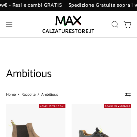
Salta
i 99€ - Resi e cambi GRATIS
Spedizione Gratuita sopra i
al
contenuto
Apri
APRI
Apri 
LA
menu
BARRA
di
DI
navigazione
RICERCA
Ambitious
Home
/
Raccolte
/
Ambitious
Stivaletto
Sneakers
SALDI INVERNALI
SALDI INVERNALI
Ambitious
Ambitious
Uomo
Uomo
-
-