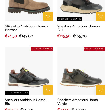
Marrone
Blu
SPEDIZIONE GRATIS
Stivaletto Ambitious Uomo -
Sneakers Ambitious Uomo -
Marrone
Blu
€74,50
€149,00
€115,50
€165,00
Sneakers
Sneakers
SALDI INVERNALI
SALDI INVERNALI
Ambitious
Ambitious
Uomo
Uomo
-
-
Blu
Verde
SPEDIZIONE GRATIS
Sneakers Ambitious Uomo -
Sneakers Ambitious Uomo -
Blu
Verde
€101,50
€145,00
€74,50
€149,00