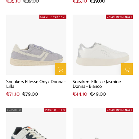
€35,10
€39,00
€35,10
€39,00
Sneakers
Sneakers
SALDI INVERNALI
SALDI INVERNALI
Ellesse
Ellesse
Onyx
Jasmine
Donna
Donna
-
-
Lilla
Bianco
Sneakers Ellesse Onyx Donna -
Sneakers Ellesse Jasmine
Lilla
Donna - Bianco
€71,10
€79,00
€44,10
€49,00
Sneakers
Sneakers
ESAURITO
PROMO - 10%
SALDI INVERNALI
Ellesse
Ellesse
Uomo
New
-
Holden