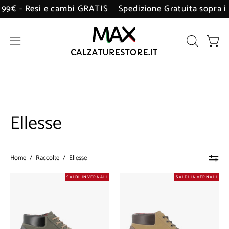
Salta
a i 99€ - Resi e cambi GRATIS
Spedizione Gratuita sopra
al
contenuto
Apri
APRI
Apri 
LA
menu
BARRA
di
DI
navigazione
RICERCA
Ellesse
Home
/
Raccolte
/
Ellesse
Sneakers
Sneakers
SALDI INVERNALI
SALDI INVERNALI
Ellesse
Ellesse
Chaky
Chaky
Uomo
Uomo