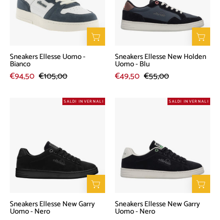
Bianco
Uomo
-
Blu
Sneakers Ellesse Uomo -
Sneakers Ellesse New Holden
Bianco
Uomo - Blu
€94,50
€105,00
€49,50
€55,00
Sneakers
Sneakers
SALDI INVERNALI
SALDI INVERNALI
Ellesse
Ellesse
New
New
Garry
Garry
Uomo
Uomo
-
-
Nero
Nero
Sneakers Ellesse New Garry
Sneakers Ellesse New Garry
Uomo - Nero
Uomo - Nero