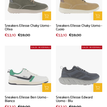
-
-
Oliva
Cuoio
Sneakers Ellesse Chaky Uomo -
Sneakers Ellesse Chaky Uomo -
Oliva
Cuoio
€53,10
€59,00
€53,10
€59,00
Sneakers
Sneakers
SALDI INVERNALI
SALDI INVERNALI
Ellesse
Ellesse
Ben
Edward
Uomo
Uomo
-
-
Bianco
Blu
Sneakers Ellesse Ben Uomo -
Sneakers Ellesse Edward
Bianco
Uomo - Blu
€53,10
€59,00
€53,10
€59,00