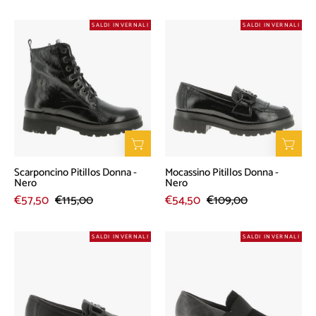
Scarponcino
Mocassino
SALDI INVERNALI
SALDI INVERNALI
Pitillos
Pitillos
Donna
Donna
-
-
Nero
Nero
Scarponcino Pitillos Donna -
Mocassino Pitillos Donna -
Nero
Nero
€57,50
€115,00
€54,50
€109,00
Mocassino
Mocassino
SALDI INVERNALI
SALDI INVERNALI
Pitillos
Pitillos
Donna
Donna
-
-
Nero
Nero