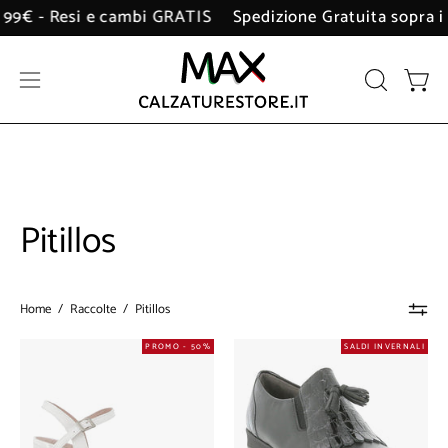
Salta
 i 99€ - Resi e cambi GRATIS
Spedizione Gratuita sopra 
al
contenuto
Apri
APRI
Apri 
LA
menu
BARRA
di
DI
navigazione
RICERCA
Pitillos
Home
/
Raccolte
/
Pitillos
Sandalo
Mocassino
PROMO - 50%
SALDI INVERNALI
Pitillos
Pitillos
Donna
Donna
-
-