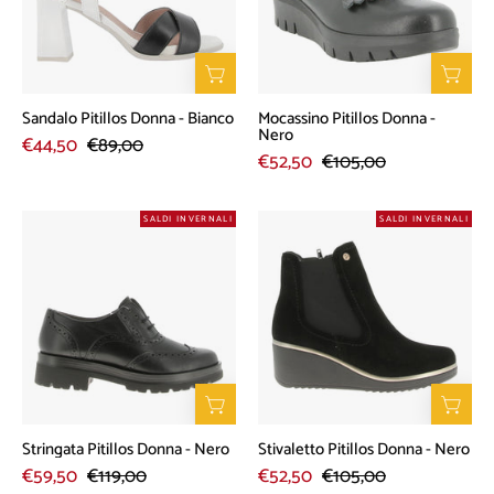
Bianco
Nero
Sandalo Pitillos Donna - Bianco
Mocassino Pitillos Donna -
Nero
€44,50
€89,00
€52,50
€105,00
Stringata
Stivaletto
SALDI INVERNALI
SALDI INVERNALI
Pitillos
Pitillos
Donna
Donna
-
-
Nero
Nero
Stringata Pitillos Donna - Nero
Stivaletto Pitillos Donna - Nero
€59,50
€119,00
€52,50
€105,00