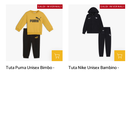
Tuta
Tuta
SALDI INVERNALI
SALDI INVERNALI
Puma
Nike
Unisex
Unisex
Bimbo
Bambino
-
-
Giallo
Nero
Tuta Puma Unisex Bimbo -
Tuta Nike Unisex Bambino -
Giallo
Nero
€31,50
€35,00
€48,30
€69,00
Tuta
Tuta
SALDI INVERNALI
ESAURITO
SALDI INVERNALI
Nike
Nike
Unisex
Unisex
Bimbo
Bimbo
-
-