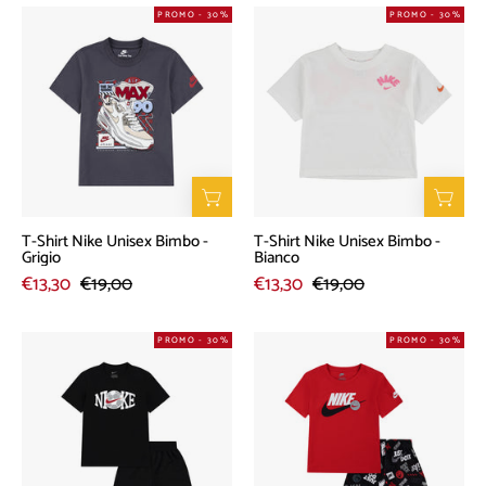
T-
T-
PROMO - 30%
PROMO - 30%
Shirt
Shirt
Nike
Nike
Unisex
Unisex
Bimbo
Bimbo
-
-
Grigio
Bianco
T-Shirt Nike Unisex Bimbo -
T-Shirt Nike Unisex Bimbo -
Grigio
Bianco
€13,30
€19,00
€13,30
€19,00
Completo
Completo
PROMO - 30%
PROMO - 30%
Nike
Nike
Unisex
Unisex
Bimbo
Bimbo
-
-
Nero
Nero