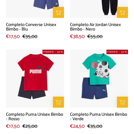
Blu
-
Nero
Completo Converse Unisex
Completo Air Jordan Unisex
Bimbo - Blu
Bimbo - Nero
€17,50
€35,00
€38,50
€55,00
Completo
Completo
PROMO - 30%
PROMO - 30%
Puma
Puma
Unisex
Unisex
Bimbo
Bimbo
-
-
Rosso
Verde
Completo Puma Unisex Bimbo
Completo Puma Unisex Bimbo
- Rosso
- Verde
€17,50
€25,00
€24,50
€35,00