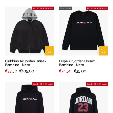
Giubbino
Felpa
SALDI INVERNALI
ESAURITO
SALDI INVERNALI
Air
Air
Jordan
Jordan
Unisex
Unisex
Bambino
Bambino
-
-
Nero
Nero
Giubbino Air Jordan Unisex
Felpa Air Jordan Unisex
Bambino - Nero
Bambino - Nero
€73,50
€105,00
€24,50
€35,00
Felpa
Felpa
SALDI INVERNALI
SALDI INVERNALI
Air
Air
Jordan
Jordan
Unisex
Unisex
Bambino
Bambino