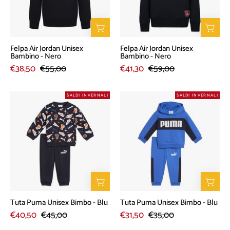
-
-
Nero
Nero
Felpa Air Jordan Unisex
Felpa Air Jordan Unisex
Bambino - Nero
Bambino - Nero
€38,50
€55,00
€41,30
€59,00
Tuta
Tuta
SALDI INVERNALI
SALDI INVERNALI
Puma
Puma
Unisex
Unisex
Bimbo
Bimbo
-
-
Blu
Blu
Tuta Puma Unisex Bimbo - Blu
Tuta Puma Unisex Bimbo - Blu
€40,50
€45,00
€31,50
€35,00