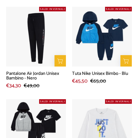
Pantalone
Tuta
SALDI INVERNALI
SALDI INVERNALI
Air
Nike
Jordan
Unisex
Unisex
Bimbo
Bambino
-
-
Blu
Nero
Pantalone Air Jordan Unisex
Tuta Nike Unisex Bimbo - Blu
Bambino - Nero
€45,50
€65,00
€34,30
€49,00
Tuta
T-
SALDI INVERNALI
SALDI INVERNALI
Nike
Shirt
Unisex
Nike
Bimbo
Unisex
-
Bimbo