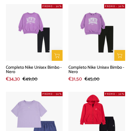
Completo
Completo
PROMO - 30%
PROMO - 30%
Nike
Nike
Unisex
Unisex
Bimbo
Bimbo
-
-
Nero
Nero
Completo Nike Unisex Bimbo -
Completo Nike Unisex Bimbo -
Nero
Nero
€34,30
€49,00
€31,50
€45,00
Completo
Completo
PROMO - 50%
PROMO - 30%
Converse
Air
Unisex
Jordan
Bimbo
Unisex
-
Bimbo