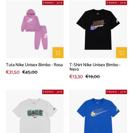
Tuta
T-
PROMO - 30%
PROMO - 30%
Nike
Shirt
Unisex
Nike
Bimbo
Unisex
-
Bimbo
Rosa
-
Nero
Tuta Nike Unisex Bimbo - Rosa
T-Shirt Nike Unisex Bimbo -
Nero
€31,50
€45,00
€13,30
€19,00
T-
T-
PROMO - 30%
PROMO - 30%
Shirt
Shirt
Nike
Nike
Unisex
Unisex
Bimbo
Bimbo
-
-