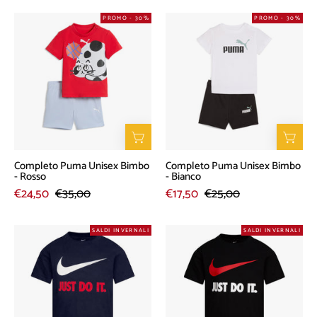
Completo
Completo
PROMO - 30%
PROMO - 30%
Puma
Puma
Unisex
Unisex
Bimbo
Bimbo
-
-
Rosso
Bianco
Completo Puma Unisex Bimbo
Completo Puma Unisex Bimbo
- Rosso
- Bianco
€24,50
€35,00
€17,50
€25,00
T-
T-
SALDI INVERNALI
SALDI INVERNALI
Shirt
Shirt
Nike
Nike
Unisex
Unisex
Bambino
Bambino