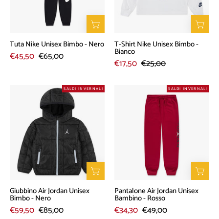
Nero
-
Bianco
Tuta Nike Unisex Bimbo - Nero
T-Shirt Nike Unisex Bimbo -
Bianco
€45,50
€65,00
€17,50
€25,00
Giubbino
Pantalone
SALDI INVERNALI
SALDI INVERNALI
Air
Air
Jordan
Jordan
Unisex
Unisex
Bimbo
Bambino
-
-
Nero
Rosso
Giubbino Air Jordan Unisex
Pantalone Air Jordan Unisex
Bimbo - Nero
Bambino - Rosso
€59,50
€85,00
€34,30
€49,00