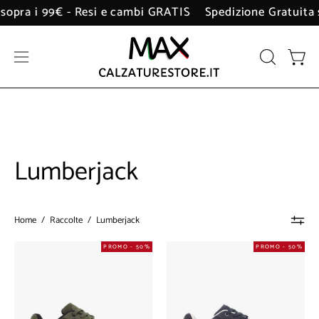
Salta
uita sopra i 99€ - Resi e cambi GRATIS
Spedizione Gratu
al
contenuto
Apri
APRI
Apri 
LA
menu
BARRA
di
DI
navigazione
RICERCA
Lumberjack
Home
/
Raccolte
/
Lumberjack
Sneakers
Sneakers
PROMO - 50%
PROMO - 50%
Lumberjack
Lumberjack
Finian
Finian
Uomo
Uomo