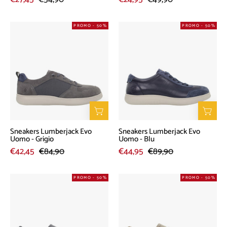
Sneakers
Sneakers
PROMO - 50%
PROMO - 50%
Lumberjack
Lumberjack
Evo
Evo
Uomo
Uomo
-
-
Grigio
Blu
Sneakers Lumberjack Evo
Sneakers Lumberjack Evo
Uomo - Grigio
Uomo - Blu
€42,45
€84,90
€44,95
€89,90
Sneakers
Sneakers
PROMO - 50%
PROMO - 50%
Lumberjack
Lumberjack
Groove
Groove
Uomo
Uomo