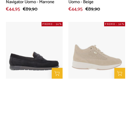
Navigator Uomo - Marrone
Uomo - Beige
€44,95
€89,90
€44,95
€89,90
Mocassino
Sneakers
PROMO - 50%
PROMO - 50%
Lumberjack
Lumberjack
Lamard
Raul
Uomo
Donna
-
-
Blu
Beige
Mocassino Lumberjack Lamard
Sneakers Lumberjack Raul
Uomo - Blu
Donna - Beige
€44,95
€89,90
€42,45
€84,90
Sneakers
Sneakers
PROMO - 50%
PROMO - 50%
Lumberjack
Lumberjack
Cecilia
Raul