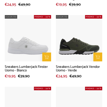
€24,95
€49,90
€19,95
€39,90
Sneakers
Sneakers
ESAURITO
PROMO - 50%
ESAURITO
PROMO - 50%
Lumberjack
Lumberjack
Finster
Vendor
Uomo
Uomo
-
-
Bianco
Verde
Sneakers Lumberjack Finster
Sneakers Lumberjack Vendor
Uomo - Bianco
Uomo - Verde
€19,95
€39,90
€24,95
€49,90
Sneakers
Sneakers
PROMO - 50%
PROMO - 50%
Lumberjack
Lumberjack
Ram
Agatha