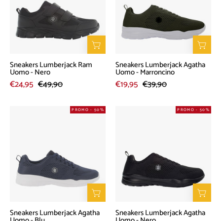
Uomo
Uomo
-
-
Nero
Marroncino
Sneakers Lumberjack Ram
Sneakers Lumberjack Agatha
Uomo - Nero
Uomo - Marroncino
€24,95
€49,90
€19,95
€39,90
Sneakers
Sneakers
PROMO - 50%
PROMO - 50%
Lumberjack
Lumberjack
Agatha
Agatha
Uomo
Uomo
-
-
Blu
Nero
Sneakers Lumberjack Agatha
Sneakers Lumberjack Agatha
Uomo - Blu
Uomo - Nero