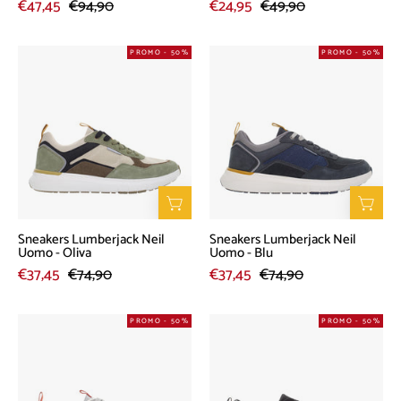
€47,45
€94,90
€24,95
€49,90
Sneakers
Sneakers
PROMO - 50%
PROMO - 50%
Lumberjack
Lumberjack
Neil
Neil
Uomo
Uomo
-
-
Oliva
Blu
Sneakers Lumberjack Neil
Sneakers Lumberjack Neil
Uomo - Oliva
Uomo - Blu
€37,45
€74,90
€37,45
€74,90
Sneakers
Sneakers
PROMO - 50%
PROMO - 50%
Lumberjack
Lumberjack
Neil
Neil
Uomo
Uomo