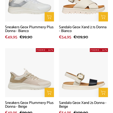
Donna
Donna
-
-
Bianco
Bianco
Sneakers Geox Plummery Plus
Sandalo Geox Xand 2.1s Donna
Donna - Bianco
- Bianco
€49,95
€99,90
€54,95
€109,90
Sneakers
Sandalo
PROMO - 50%
PROMO - 50%
Geox
Geox
Plummery
Xand
Plus
2s
Donna
Donna
-
-
Beige
Beige
Sneakers Geox Plummery Plus
Sandalo Geox Xand 2s Donna -
Donna - Beige
Beige
€49,95
€99,90
€54,95
€109,90