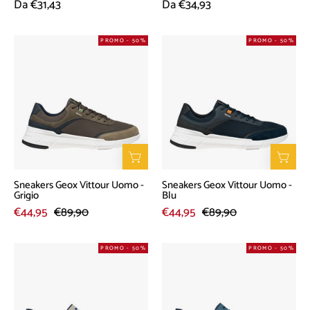
Da €31,43
Da €34,93
Sneakers
Sneakers
PROMO - 50%
PROMO - 50%
Geox
Geox
Vittour
Vittour
Uomo
Uomo
-
-
Grigio
Blu
Sneakers Geox Vittour Uomo -
Sneakers Geox Vittour Uomo -
Grigio
Blu
€44,95
€89,90
€44,95
€89,90
Sneakers
Sneakers
PROMO - 50%
PROMO - 50%
Geox
Geox
Spherica
Spherica
Plus
Plus