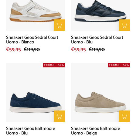
Uomo
Uomo
-
-
Bianco
Blu
Sneakers Geox Sedral Court
Sneakers Geox Sedral Court
Uomo - Bianco
Uomo - Blu
€59,95
€119,90
€59,95
€119,90
Sneakers
Sneakers
PROMO - 50%
PROMO - 50%
Geox
Geox
Baltmoore
Baltmoore
Uomo
Uomo
-
-
Blu
Beige
Sneakers Geox Baltmoore
Sneakers Geox Baltmoore
Uomo - Blu
Uomo - Beige