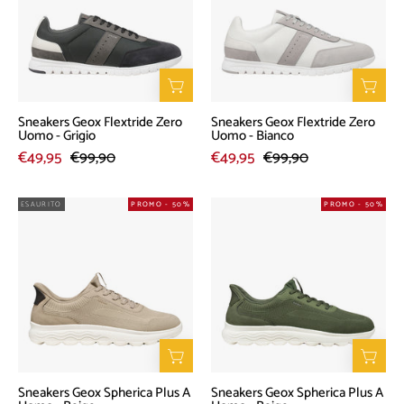
Zero
Zero
Uomo
Uomo
-
-
Grigio
Bianco
Sneakers Geox Flextride Zero
Sneakers Geox Flextride Zero
Uomo - Grigio
Uomo - Bianco
€49,95
€99,90
€49,95
€99,90
Sneakers
Sneakers
ESAURITO
PROMO - 50%
PROMO - 50%
Geox
Geox
Spherica
Spherica
Plus
Plus
A
A
Uomo
Uomo
-
-
Beige
Beige
Sneakers Geox Spherica Plus A
Sneakers Geox Spherica Plus A