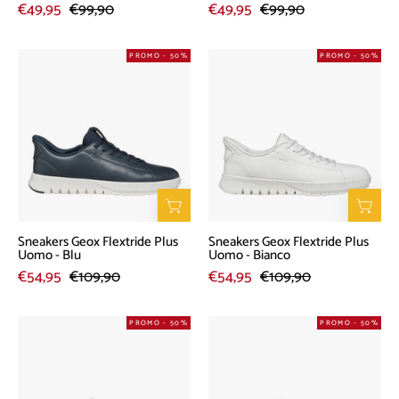
€49,95
€99,90
€49,95
€99,90
Sneakers
Sneakers
PROMO - 50%
PROMO - 50%
Geox
Geox
Flextride
Flextride
Plus
Plus
Uomo
Uomo
-
-
Blu
Bianco
Sneakers Geox Flextride Plus
Sneakers Geox Flextride Plus
Uomo - Blu
Uomo - Bianco
€54,95
€109,90
€54,95
€109,90
Sneakers
Sneakers
PROMO - 50%
PROMO - 50%
Geox
Geox
Sedral
Sedral
Court
Court