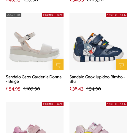
Sandalo
Sandalo
ESAURITO
PROMO - 50%
PROMO - 30%
Geox
Geox
Gardenia
Iupidoo
Donna
Bimbo
-
-
Beige
Blu
Sandalo Geox Gardenia Donna
Sandalo Geox Iupidoo Bimbo -
- Beige
Blu
€54,95
€109,90
€38,43
€54,90
Sneakers
Sneakers
PROMO - 30%
PROMO - 30%
Geox
Geox
Flexyper
Iupidoo
Bimba
Bimba