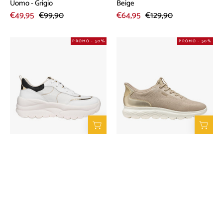
Uomo - Grigio
Beige
€49,95
€99,90
€64,95
€129,90
Sneakers
Sneakers
PROMO - 50%
PROMO - 50%
Geox
Geox
Xtors
Spherica
Donna
Plus
-
A
Bianco
Donna
-
Beige
Sneakers Geox Xtors Donna -
Sneakers Geox Spherica Plus A
Bianco
Donna - Beige
€64,95
€129,90
€54,95
€109,90
Sneakers
Sneakers
PROMO - 50%
PROMO - 50%
Geox
Geox
Spherica
Spherica