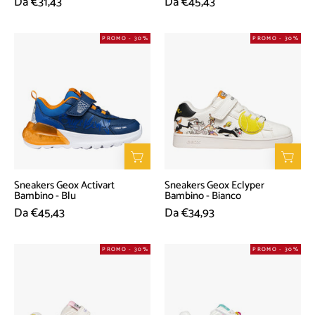
Da €31,43
Da €45,43
Sneakers
Sneakers
PROMO - 30%
PROMO - 30%
Geox
Geox
Activart
Eclyper
Bambino
Bambino
-
-
Blu
Bianco
Sneakers Geox Activart
Sneakers Geox Eclyper
Bambino - Blu
Bambino - Bianco
Da €45,43
Da €34,93
Sneakers
Sneakers
PROMO - 30%
PROMO - 30%
Geox
Geox
Eclyper
Washiba
Bambino
D