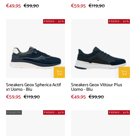
€49,95
€99,90
€59,95
€119,90
Sneakers
Sneakers
PROMO - 50%
PROMO - 50%
Geox
Geox
Spherica
Vittour
Actif
Plus
x1
Uomo
Uomo
-
-
Blu
Blu
Sneakers Geox Spherica Actif
Sneakers Geox Vittour Plus
x1 Uomo - Blu
Uomo - Blu
€59,95
€119,90
€49,95
€99,90
Sneakers
Sneakers
ESAURITO
PROMO - 50%
PROMO - 50%
Geox
Geox
Vittour
Deiven