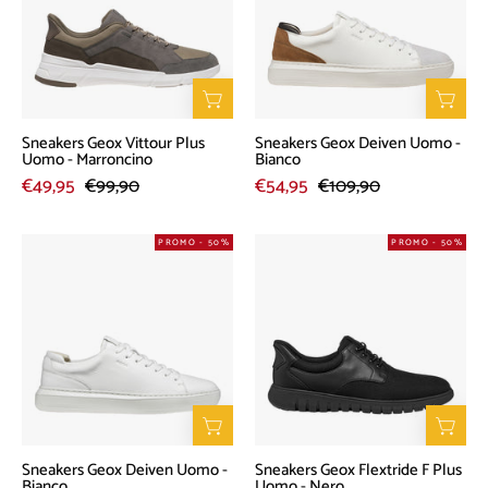
Plus
Uomo
Uomo
-
-
Bianco
Marroncino
Sneakers Geox Vittour Plus
Sneakers Geox Deiven Uomo -
Uomo - Marroncino
Bianco
€49,95
€99,90
€54,95
€109,90
Sneakers
Sneakers
PROMO - 50%
PROMO - 50%
Geox
Geox
Deiven
Flextride
Uomo
F
-
Plus
Bianco
Uomo
-
Nero
Sneakers Geox Deiven Uomo -
Sneakers Geox Flextride F Plus
Bianco
Uomo - Nero