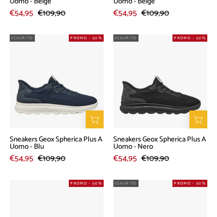
Uomo - Beige
Uomo - Beige
€54,95
€109,90
€54,95
€109,90
Sneakers
Sneakers
ESAURITO
PROMO - 50%
ESAURITO
PROMO - 50%
Geox
Geox
Spherica
Spherica
Plus
Plus
A
A
Uomo
Uomo
-
-
Blu
Nero
Sneakers Geox Spherica Plus A
Sneakers Geox Spherica Plus A
Uomo - Blu
Uomo - Nero
€54,95
€109,90
€54,95
€109,90
Sneakers
Sneakers
PROMO - 50%
ESAURITO
PROMO - 50%
Geox
Geox
Spherica
Spherica