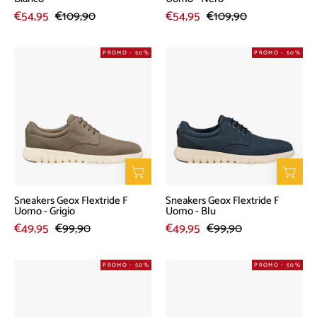
€54,95
€109,90
€54,95
€109,90
Sneakers
Sneakers
PROMO - 50%
PROMO - 50%
Geox
Geox
Flextride
Flextride
F
F
Uomo
Uomo
-
-
Grigio
Blu
Sneakers Geox Flextride F
Sneakers Geox Flextride F
Uomo - Grigio
Uomo - Blu
€49,95
€99,90
€49,95
€99,90
Sneakers
Sneakers
PROMO - 50%
PROMO - 50%
Geox
Geox
Flextride
Flextride