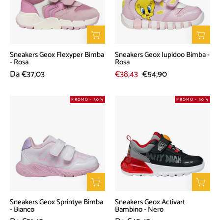
-
-
Rosa
Rosa
Sneakers Geox Flexyper Bimba
Sneakers Geox Iupidoo Bimba -
- Rosa
Rosa
Da €37,03
€38,43
€54,90
Sneakers
Sneakers
PROMO - 30%
PROMO - 30%
Geox
Geox
Sprintye
Activart
Bimba
Bambino
-
-
Bianco
Nero
Sneakers Geox Sprintye Bimba
Sneakers Geox Activart
- Bianco
Bambino - Nero