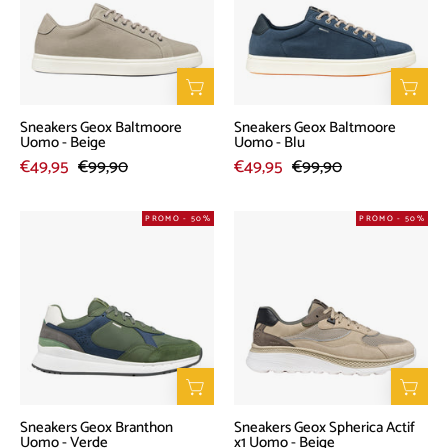
-
-
Beige
Blu
Sneakers Geox Baltmoore
Sneakers Geox Baltmoore
Uomo - Beige
Uomo - Blu
€49,95
€99,90
€49,95
€99,90
Sneakers
Sneakers
PROMO - 50%
PROMO - 50%
Geox
Geox
Branthon
Spherica
Uomo
Actif
-
x1
Verde
Uomo
-
Beige
Sneakers Geox Branthon
Sneakers Geox Spherica Actif
Uomo - Verde
x1 Uomo - Beige