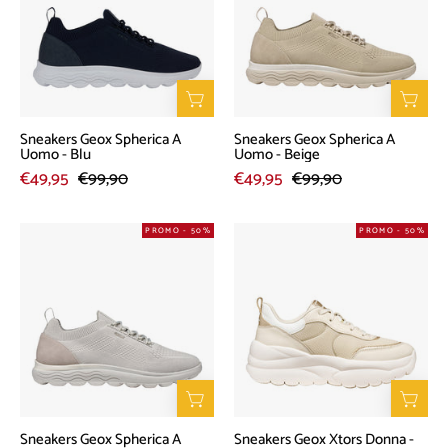
A
A
Uomo
Uomo
-
-
Blu
Beige
Sneakers Geox Spherica A
Sneakers Geox Spherica A
Uomo - Blu
Uomo - Beige
€49,95
€99,90
€49,95
€99,90
Sneakers
Sneakers
PROMO - 50%
PROMO - 50%
Geox
Geox
Spherica
Xtors
A
Donna
Uomo
-
-
Beige
Grigio
Sneakers Geox Spherica A
Sneakers Geox Xtors Donna -