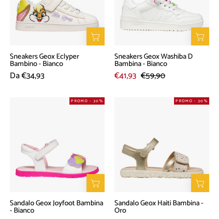
-
Bambina
Bianco
-
Bianco
Sneakers Geox Eclyper
Sneakers Geox Washiba D
Bambino - Bianco
Bambina - Bianco
Da €34,93
€41,93
€59,90
Sandalo
Sandalo
PROMO - 30%
PROMO - 30%
Geox
Geox
Joyfoot
Haiti
Bambina
Bambina
-
-
Bianco
Oro
Sandalo Geox Joyfoot Bambina
Sandalo Geox Haiti Bambina -
- Bianco
Oro