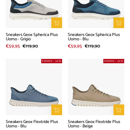
Uomo
Uomo
-
-
Grigio
Blu
Sneakers Geox Spherica Plus
Sneakers Geox Spherica Plus
Uomo - Grigio
Uomo - Blu
€59,95
€119,90
€59,95
€119,90
Sneakers
Sneakers
PROMO - 50%
PROMO - 50%
Geox
Geox
Flextride
Flextride
Plus
Plus
Uomo
Uomo
-
-
Blu
Beige
Sneakers Geox Flextride Plus
Sneakers Geox Flextride Plus
Uomo - Blu
Uomo - Beige