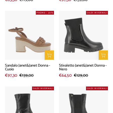
Sandalo
Stivaletto
PROMO - 30%
SALDI INVERNALI
Janet&Janet
Janet&Janet
Donna
Donna
-
-
Cuoio
Nero
Sandalo Janet&Janet Donna -
Stivaletto Janet&Janet Donna -
Cuoio
Nero
€97,30
€139,00
€64,50
€129,00
Stivaletto
Stivaletto
SALDI INVERNALI
SALDI INVERNALI
Janet&Janet
Janet&Janet
Donna
Donna
-
-