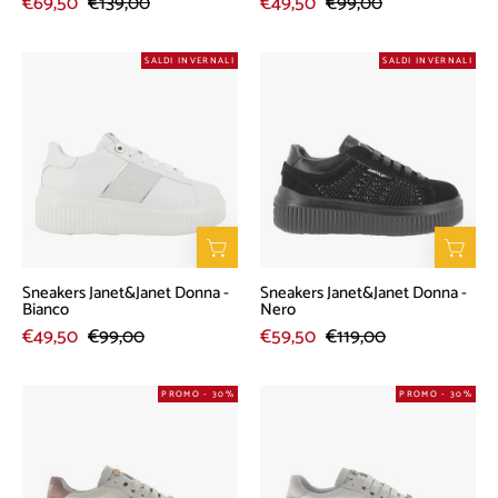
€69,50
€139,00
€49,50
€99,00
Sneakers
Sneakers
SALDI INVERNALI
SALDI INVERNALI
Janet&Janet
Janet&Janet
Donna
Donna
-
-
Bianco
Nero
Sneakers Janet&Janet Donna -
Sneakers Janet&Janet Donna -
Bianco
Nero
€49,50
€99,00
€59,50
€119,00
Sneakers
Sneakers
PROMO - 30%
PROMO - 30%
Janet&Janet
Janet&Janet
Donna
Donna
-
-