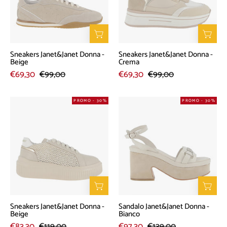
Beige
Crema
Sneakers Janet&Janet Donna -
Sneakers Janet&Janet Donna -
Beige
Crema
€69,30
€99,00
€69,30
€99,00
Sneakers
Sandalo
PROMO - 30%
PROMO - 30%
Janet&Janet
Janet&Janet
Donna
Donna
-
-
Beige
Bianco
Sneakers Janet&Janet Donna -
Sandalo Janet&Janet Donna -
Beige
Bianco
€83,30
€119,00
€97,30
€139,00