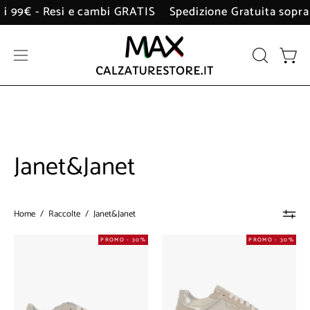
Salta
pra i 99€ - Resi e cambi GRATIS
Spedizione Gratuita sop
al
contenuto
Apri
APRI
Apri 
LA
menu
BARRA
di
DI
navigazione
RICERCA
Janet&Janet
Home
/
Raccolte
/
Janet&Janet
Sneakers
Sneakers
PROMO - 30%
PROMO - 30%
Janet&Janet
Janet&Janet
Donna
Donna
-
-