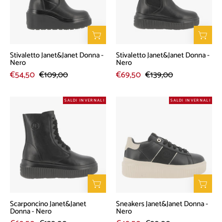
Nero
Nero
Stivaletto Janet&Janet Donna -
Stivaletto Janet&Janet Donna -
Nero
Nero
€54,50
€109,00
€69,50
€139,00
Scarponcino
Sneakers
SALDI INVERNALI
SALDI INVERNALI
Janet&Janet
Janet&Janet
Donna
Donna
-
-
Nero
Nero
Scarponcino Janet&Janet
Sneakers Janet&Janet Donna -
Donna - Nero
Nero