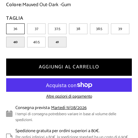
Colore:
Mauved Out-Dark -Gum
TAGLIA
36
37
37.5
38
38.5
39
40
40.5
41
AGGIUNGI AL CARRELLO
Altre opzioni di pagamento
Consegna prevista:
Martedì 11/08/2026
I tempi di consegna potrebbero variare in base al volume delle
spedizioni.
Spedizione gratuita per ordini superiori a 80€.
Per ordini inferiori a 80€, la spedizione standard ha un costo di 6,90€.