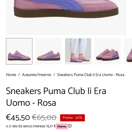
Home
/
Autunno/Inverno
/
Sneakers Puma Club Ii Era Uomo - Rosa
Sneakers Puma Club Ii Era
Uomo - Rosa
€45,50
€65,00
Promo
-
30%
o 3 rate da senza interessi 15,17 €
🛈