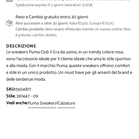
Spedizione express (1-2 giorni lavorativi): 12,90€.
Reso e Cambio gratuito entro 30 giorni
Resi successivi o oltre 30 giorni:
Italia €5,00; Europa €10,00.
Cambio prodotto:
deve essere effettuato tramite un nuovo ordine. Non
è previsto cambio diretto.
DESCRIZIONE
Le sneakers Puma Club Ii Era da uomo, in un trendy colore rosa,
sono l'accessorio ideale per il cliente ideale che ama lo stile sportivo
e alla moda. Con il marchio Puma, queste sneakers offrono comfort
e stile in un unico prodotto. Un must have per gli amanti del brand e
delle tendenze moda.
SKU:
5504877
Stile:
397447 - 09
Vedi anche:
|
Puma Sneakers
Calzature