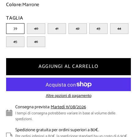
Colore:
Marrone
TAGLIA
39
40
41
42
43
44
45
46
AGGIUNGI AL CARRELLO
Altre opzioni di pagamento
Consegna prevista:
Martedì 11/08/2026
I tempi di consegna potrebbero variare in base al volume delle
spedizioni.
Spedizione gratuita per ordini superiori a 80€.
Per ordini inferiori a 80€, la spedizione standard ha un costo di 6,90€.