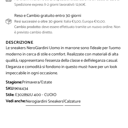
Spedizione express (1-2 giorni lavorativi): 12,90€.
Reso e Cambio gratuito entro 30 giorni
Resi successivi o oltre 30 giorni:
Italia €5,00; Europa €10,00.
Cambio prodotto:
deve essere effettuato tramite un nuovo ordine. Non
è previsto cambio diretto.
DESCRIZIONE
Le sneakers NeroGiardini Uomo in marrone sono l'ideale per l'uomo
moderno in cerca di stile e comfort. Realizzate con materiali di alta
qualità, rappresentano l'essenza della classe e dell'eleganza casual.
Eleganza e comodità si fondono in questo must-have per un look
impeccabile in ogni occasione.
Stagione:
Primavera/Estate
SKU:
9614434
Stile:
E302892U 400 - CUOIO
Vedi anche:
|
Nerogiardini Sneakers
Calzature