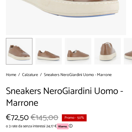
Home
/
Calzature
/
Sneakers NeroGiardini Uomo - Marrone
Sneakers NeroGiardini Uomo -
Marrone
€72,50
€145,00
Promo
-
50%
o 3 rate da senza interessi 24,17 €
🛈