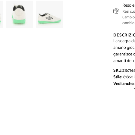
Reso e
Resi suc
Cambio 
cambio 
DESCRIZI
La scarpa d
amano giocar
garantisce 
amanti del c
SKU:
216714
Stile:
81860
Vedi anche: