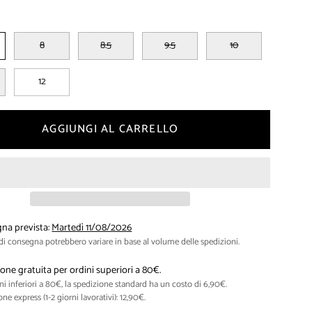
8
8.5
9.5
10
12
AGGIUNGI AL CARRELLO
na prevista:
Martedì 11/08/2026
 di consegna potrebbero variare in base al volume delle spedizioni.
one gratuita per ordini superiori a 80€.
ni inferiori a 80€, la spedizione standard ha un costo di 6,90€.
ne express (1-2 giorni lavorativi): 12,90€.