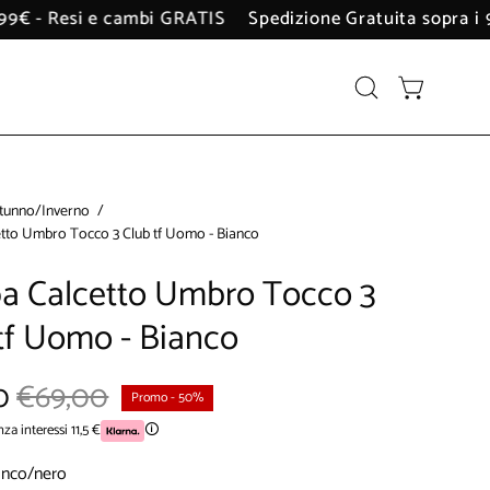
ra i 99€ - Resi e cambi GRATIS
Spedizione Gratuita sopr
Apri
APRI CARRE
la
barra
di
ricerca
tunno/Inverno
/
etto Umbro Tocco 3 Club tf Uomo - Bianco
pa Calcetto Umbro Tocco 3
tf Uomo - Bianco
0
€69,00
Promo
-
50%
nza interessi 11,5 €
🛈
anco/nero