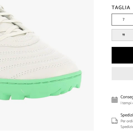
TAGLIA
7
11
Conseg
I tempi
Spedizi
Per ordi
Spedizio