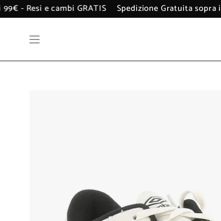
Salta
pra i 99€ - Resi e cambi GRATIS
Spedizione Gratuita sop
al
contenuto
Apri
menu
di
navigazione
Apri
lightbox
dell'immagine