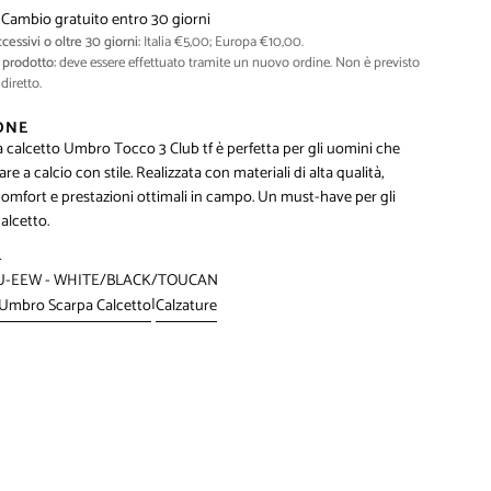
 Cambio gratuito entro 30 giorni
cessivi o oltre 30 giorni:
Italia €5,00; Europa €10,00.
prodotto:
deve essere effettuato tramite un nuovo ordine. Non è previsto
diretto.
ONE
a calcetto Umbro Tocco 3 Club tf è perfetta per gli uomini che
e a calcio con stile. Realizzata con materiali di alta qualità,
comfort e prestazioni ottimali in campo. Un must-have per gli
alcetto.
4
U-EEW - WHITE/BLACK/TOUCAN
|
Umbro Scarpa Calcetto
Calzature