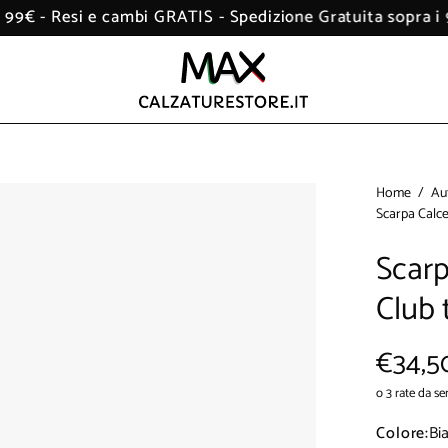
ra i 99€ - Resi e cambi GRATIS - Spedizione Gratuita sop
Apri
Home
/
Au
Scarpa Calc
lightbox
dell'immagine
Scar
Club 
€34,5
o 3 rate da se
Colore:
Bi