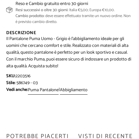
Reso e Cambio gratuito entro 30 giorni
Resi successivi o oltre 30 giorni:
Italia €5,00; Europa €10,00.
Cambio prodotto:
deve essere effettuato tramite un nuovo ordine. Non
è previsto cambio diretto.
DESCRIZIONE
Il Pantalone Puma Uomo - Grigio è l'abbigliamento ideale per gli
uomini che cercano comfort e stile. Realizzato con materiali di alta
qualità, questo pantalone è perfetto per un look sportivo e casual.
Con il marchio Puma, puoi essere sicuro di indossare un prodotto di
alta qualità. Acquista subito!
SKU:
2203516
Stile:
586749 - 03
Vedi anche:
|
Puma Pantalone
Abbigliamento
POTREBBE PIACERTI
VISTI DI RECENTE