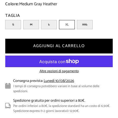
Colore:
Medium Gray Heather
TAGLIA
S
M
L
XL
XXL
AGGIUNGI AL CARRELLO
Altre opzioni di pagamento
Consegna prevista:
Lunedì 10/08/2026
I tempi di consegna potrebbero variare in base al volume delle
spedizioni.
Spedizione gratuita per ordini superiori a 80€.
Per ordini inferiori a 80€, la spedizione standard ha un costo di 6,90€.
Spedizione express (1-2 giorni lavorativi): 12,90€.