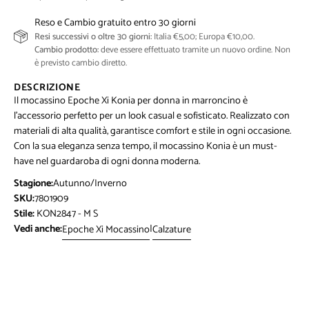
Reso e Cambio gratuito entro 30 giorni
Resi successivi o oltre 30 giorni:
Italia €5,00; Europa €10,00.
Cambio prodotto:
deve essere effettuato tramite un nuovo ordine. Non
è previsto cambio diretto.
DESCRIZIONE
Il mocassino Epoche Xi Konia per donna in marroncino è
l'accessorio perfetto per un look casual e sofisticato. Realizzato con
materiali di alta qualità, garantisce comfort e stile in ogni occasione.
Con la sua eleganza senza tempo, il mocassino Konia è un must-
have nel guardaroba di ogni donna moderna.
Stagione:
Autunno/Inverno
SKU:
7801909
Stile:
KON2847 - M S
Vedi anche:
|
Epoche Xi Mocassino
Calzature