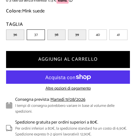
o 3 rate da senza interessi 17,5 €
🛈
Colore:
Mink suede
TAGLIA
36
37
38
39
40
41
AGGIUNGI AL CARRELLO
Altre opzioni di pagamento
Consegna prevista:
Martedì 11/08/2026
I tempi di consegna potrebbero variare in base al volume delle
spedizioni.
Spedizione gratuita per ordini superiori a 80€.
Per ordini inferiori a 80€, la spedizione standard ha un costo di 6,90€.
Spedizione express (1-2 giorni lavorativi): 12,90€.