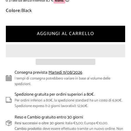
o 3 rate da senza interessi 8,7 €
🛈
Colore:
Black
AGGIUNGI AL CARRELLO
Consegna prevista:
Martedì 11/08/2026
I tempi di consegna potrebbero variare in base al volume delle
spedizioni.
Spedizione gratuita per ordini superiori a 80€.
Per ordini inferiori a 80€, la spedizione standard ha un costo di 6,90€.
Spedizione express (1-2 giorni lavorativi): 12,90€.
Reso e Cambio gratuito entro 30 giorni
Resi successivi o oltre 30 giorni:
Italia €5,00; Europa €10,00.
Cambio prodotto:
deve essere effettuato tramite un nuovo ordine. Non