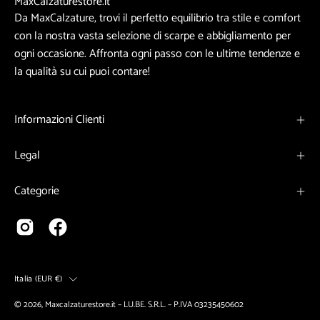
MaxCalzaturestore.it
Da MaxCalzature, trovi il perfetto equilibrio tra stile e comfort
con la nostra vasta selezione di scarpe e abbigliamento per
ogni occasione. Affronta ogni passo con le ultime tendenze e
la qualità su cui puoi contare!
Informazioni Clienti
Legal
Categorie
Paese
Italia (EUR €)
© 2026,
Maxcalzaturestore.it
– LU.BE. S.R.L. – P.IVA 03235450602